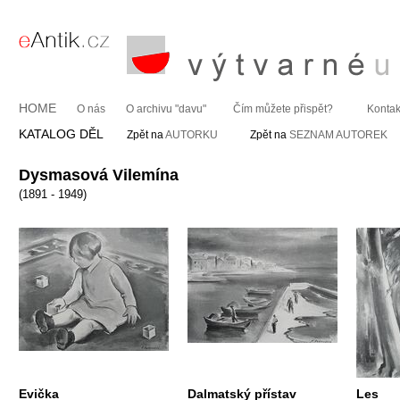
HOME
O nás
O archivu "davu"
Čím můžete přispět?
Kontak
KATALOG DĚL
Zpět na
AUTORKU
Zpět na
SEZNAM AUTOREK
Dysmasová Vilemína
(1891 - 1949)
Evička
Dalmatský přístav
Les