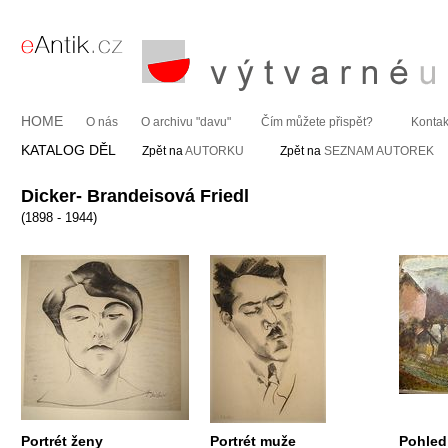
HOME
O nás
O archivu "davu"
Čím můžete přispět?
Kontak
KATALOG DĚL
Zpět na
AUTORKU
Zpět na
SEZNAM AUTOREK
Dicker- Brandeisová Friedl
(1898 - 1944)
Portrét ženy
Portrét muže
Pohled