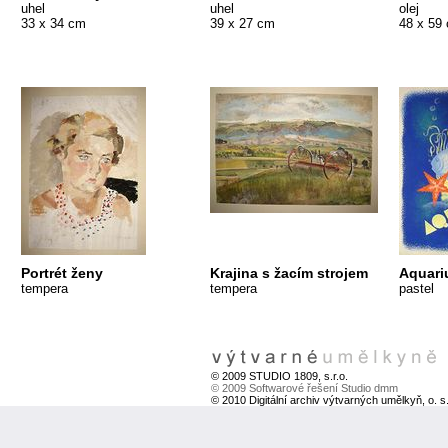
uhel
uhel
olej
33 x 34 cm
39 x 27 cm
48 x 59
Portrét ženy
Krajina s žacím strojem
Aquar
tempera
tempera
pastel
© 2009 STUDIO 1809, s.r.o.
© 2009 Softwarové řešení Studio dmm
© 2010 Digitální archiv výtvarných umělkyň, o. s