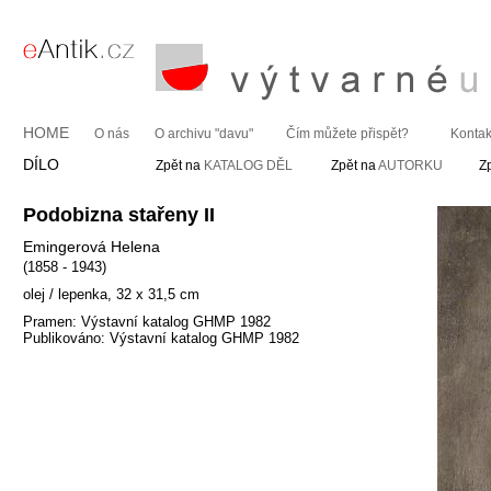
HOME
O nás
O archivu "davu"
Čím můžete přispět?
Kontak
DÍLO
Zpět na
KATALOG DĚL
Zpět na
AUTORKU
Z
Podobizna stařeny II
Emingerová Helena
(1858 - 1943)
olej / lepenka, 32 x 31,5 cm
Pramen: Výstavní katalog GHMP 1982
Publikováno: Výstavní katalog GHMP 1982