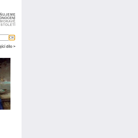
OK
ící dílo >