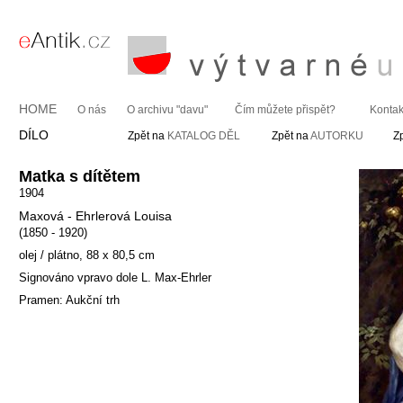
HOME
O nás
O archivu "davu"
Čím můžete přispět?
Kontak
DÍLO
Zpět na
KATALOG DĚL
Zpět na
AUTORKU
Z
Matka s dítětem
1904
Maxová - Ehrlerová Louisa
(1850 - 1920)
olej / plátno, 88 x 80,5 cm
Signováno vpravo dole L. Max-Ehrler
Pramen: Aukční trh