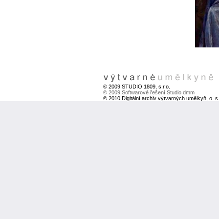
© 2009 STUDIO 1809, s.r.o.
© 2009 Softwarové řešení Studio dmm
© 2010 Digitální archiv výtvarných umělkyň, o. s