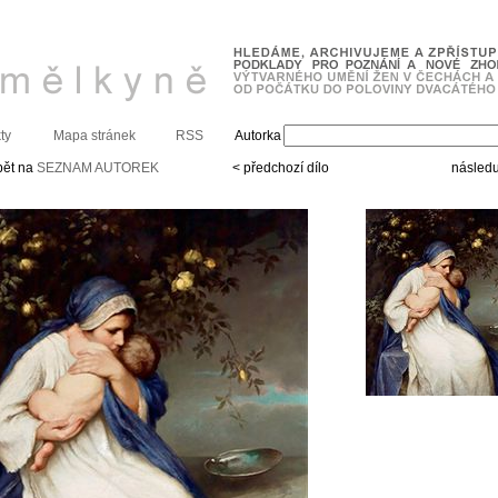
ty
Mapa stránek
RSS
Autorka
pět na
SEZNAM AUTOREK
< předchozí dílo
následuj