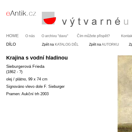
HOME
O nás
O archivu "davu"
Čím můžete přispět?
Kontak
DÍLO
Zpět na
KATALOG DĚL
Zpět na
AUTORKU
Z
Krajina s vodní hladinou
Sieburgerová Frieda
(1862 - ?)
olej / plátno, 99 x 74 cm
Signováno vlevo dole F. Sieburger
Pramen: Aukční trh 2003