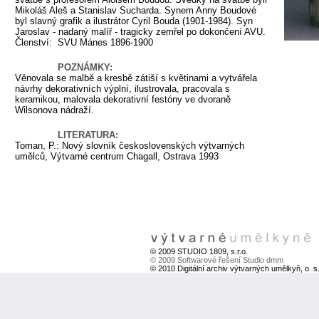
Mikoláš Aleš a Stanislav Sucharda. Synem Anny Boudové
byl slavný grafik a ilustrátor Cyril Bouda (1901-1984). Syn
Jaroslav - nadaný malíř - tragicky zemřel po dokončení AVU.
Členství:
SVU Mánes 1896-1900
POZNÁMKY:
Věnovala se malbě a kresbě zátiší s květinami a vytvářela
návrhy dekorativních výplní, ilustrovala, pracovala s
keramikou, malovala dekorativní festóny ve dvoraně
Wilsonova nádraží.
LITERATURA:
Toman, P.: Nový slovník československých výtvarných
umělců, Výtvarné centrum Chagall, Ostrava 1993
© 2009 STUDIO 1809, s.r.o.
© 2009 Softwarové řešení Studio dmm
© 2010 Digitální archiv výtvarných umělkyň, o. s