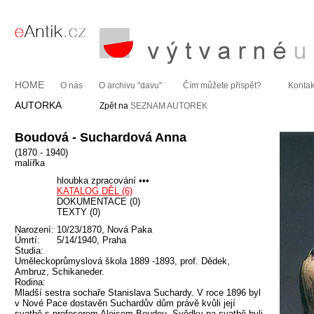
HOME
O nás
O archivu "davu"
Čím můžete přispět?
Kontak
AUTORKA
Zpět na
SEZNAM AUTOREK
Boudová - Suchardová Anna
(1870 - 1940)
malířka
hloubka zpracování •••
KATALOG DĚL (6)
DOKUMENTACE (0)
TEXTY (0)
Narození:
10/23/1870, Nová Paka
Úmrtí:
5/14/1940, Praha
Studia:
Uměleckoprůmyslová škola 1889 -1893, prof. Dědek,
Ambruz, Schikaneder.
Rodina:
Mladší sestra sochaře Stanislava Suchardy. V roce 1896 byl
v Nové Pace dostavěn Suchardův dům právě kvůli její
svatbě s profesorem Aloisem Boudou. Svědky na svatbě byli