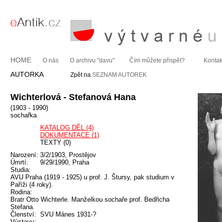
HOME
O nás
O archivu "davu"
Čím můžete přispět?
Kontak
AUTORKA
Zpět na
SEZNAM AUTOREK
Wichterlová - Stefanová Hana
(1903 - 1990)
sochařka
KATALOG DĚL (4)
DOKUMENTACE (1)
TEXTY (0)
Narození:
3/2/1903, Prostějov
Úmrtí:
9/29/1990, Praha
Studia:
AVU Praha (1919 - 1925) u prof. J. Štursy, pak studium v
Paříži (4 roky).
Rodina:
Bratr Otto Wichterle. Manželkou sochaře prof. Bedřicha
Stefana.
Členství:
SVU Mánes 1931-?
Výstavy: