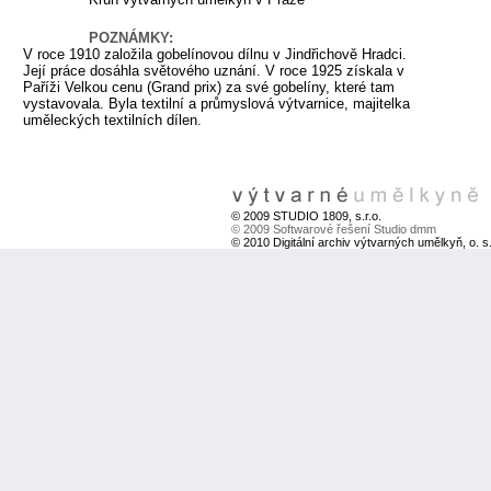
POZNÁMKY:
V roce 1910 založila gobelínovou dílnu v Jindřichově Hradci.
Její práce dosáhla světového uznání. V roce 1925 získala v
Paříži Velkou cenu (Grand prix) za své gobelíny, které tam
vystavovala. Byla textilní a průmyslová výtvarnice, majitelka
uměleckých textilních dílen.
© 2009 STUDIO 1809, s.r.o.
© 2009 Softwarové řešení Studio dmm
© 2010 Digitální archiv výtvarných umělkyň, o. s