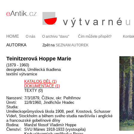
HOME
O nás
O archivu "davu"
Čím můžete přispět?
Kontak
AUTORKA
Zpět na
SEZNAM AUTOREK
Teinitzerová Hoppe Marie
(1879 - 1960)
designérka, Umělecká tkadlena
textilní výtvarnice
KATALOG DĚL (1)
DOKUMENTACE (1)
TEXTY (0)
Narození:
7/3/1879, Čížkov, okr. Pelhřimov
Úmrtí:
11/8/1960, Jindřichův Hradec
Studia:
Uměleckoprůmyslová škola 1908, peof. Krostová, Schusser
Vídeň, Stockholm a během svého studia navštívila i anglické
a francouzské gobelínové dílny
Rodina:
Manžel filosof Vladimír Hoppe
Členství:
SVU Mánes 1918-1933 (vystoupila)
Kruh výtvarných umělkyň v Praze