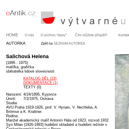
HOME
O nás
O archivu "davu"
Čím můžete přispět?
Kontak
AUTORKA
Zpět na
SEZNAM AUTOREK
Salichová Helena
(1895 - 1975)
malířka, grafička
sběratelka lidové slovesnosti
KATALOG DĚL (23)
DOKUMENTACE (1)
TEXTY (0)
Narození:
4/24/1895, Kyjovice
Úmrtí:
7/2/1975, Ostrava
Studia:
AVU Praha 1919-1926, prof. V. Hynais, V. Nechleba, A.
Brömse a K. Krattner.
Rodina:
Manžel akademický malíř Antonín Hála od 1923, rozvod 1932
Syn Milan (1926-1993) hudební skladatel a hudební režisér v
Československé televizi v Praze