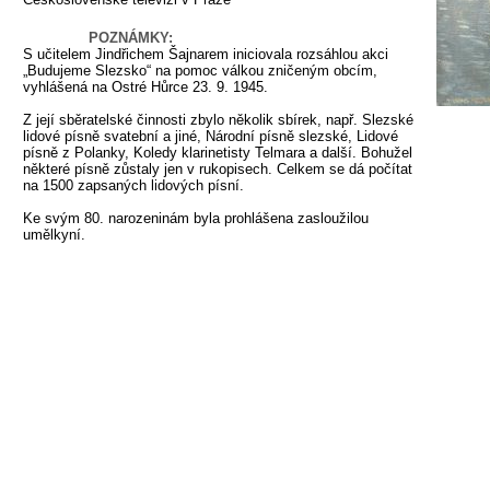
POZNÁMKY:
S učitelem Jindřichem Šajnarem iniciovala rozsáhlou akci
„Budujeme Slezsko“ na pomoc válkou zničeným obcím,
vyhlášená na Ostré Hůrce 23. 9. 1945.
Z její sběratelské činnosti zbylo několik sbírek, např. Slezské
lidové písně svatební a jiné, Národní písně slezské, Lidové
písně z Polanky, Koledy klarinetisty Telmara a další. Bohužel
některé písně zůstaly jen v rukopisech. Celkem se dá počítat
na 1500 zapsaných lidových písní.
Ke svým 80. narozeninám byla prohlášena zasloužilou
umělkyní.