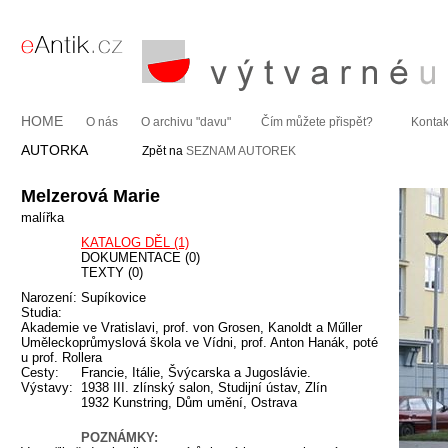
HOME
O nás
O archivu "davu"
Čím můžete přispět?
Kontak
AUTORKA
Zpět na
SEZNAM AUTOREK
Melzerová Marie
malířka
KATALOG DĚL (1)
DOKUMENTACE (0)
TEXTY (0)
Narození:
Supíkovice
Studia:
Akademie ve Vratislavi, prof. von Grosen, Kanoldt a Műller
Uměleckoprůmyslová škola ve Vídni, prof. Anton Hanák, poté
u prof. Rollera
Cesty:
Francie, Itálie, Švýcarska a Jugoslávie.
Výstavy:
1938 III. zlínský salon, Studijní ústav, Zlín
1932 Kunstring, Dům umění, Ostrava
POZNÁMKY: