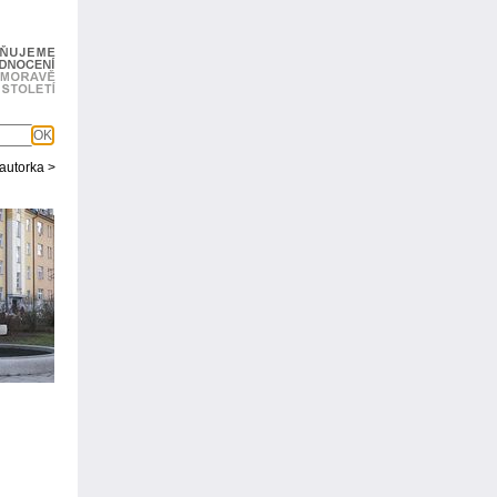
OK
 autorka >