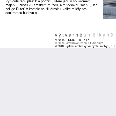
Vytvořila řadu plastik a portrétů, které jsou v soukromém
majetku, bustu v Zemském muzeu, 4 m vysokou sochu „Der
heilige Rufer“ v kostele na Hlučínsku, velké reliéfy pro
soukromou budovu aj.
© 2009 STUDIO 1809, s.r.o.
© 2009 Softwarové řešení Studio dmm
© 2010 Digitální archiv výtvarných umělkyň, o. s