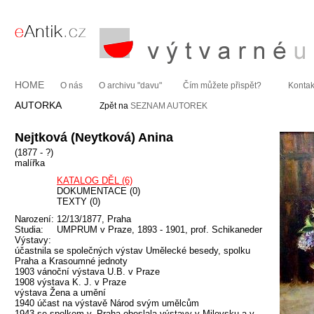
HOME
O nás
O archivu "davu"
Čím můžete přispět?
Kontak
AUTORKA
Zpět na
SEZNAM AUTOREK
Nejtková (Neytková) Anina
(1877 - ?)
malířka
KATALOG DĚL (6)
DOKUMENTACE (0)
TEXTY (0)
Narození:
12/13/1877, Praha
Studia:
UMPRUM v Praze, 1893 - 1901, prof. Schikaneder
Výstavy:
účastnila se společných výstav Umělecké besedy, spolku
Praha a Krasoumné jednoty
1903 vánoční výstava U.B. v Praze
1908 výstava K. J. v Praze
výstava Žena a umění
1940 účast na výstavě Národ svým umělcům
1943 se spolkem v. Praha obeslala výstavy v Milevsku a v