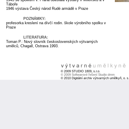
Táboře
1946 výstava Český národ Rudé armádě v Praze
POZNÁMKY:
profesorka kreslení na dívčí rodin. škole výrobního spolku v
Praze
LITERATURA:
Toman P.: Nový slovník československých výtvarných
umělců, Chagall, Ostrava 1993.
© 2009 STUDIO 1809, s.r.o.
© 2009 Softwarové řešení Studio dmm
© 2010 Digitální archiv výtvarných umělkyň, o. s