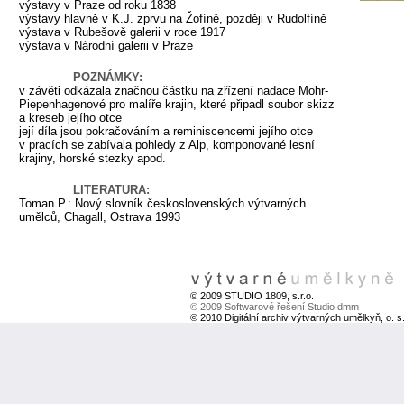
výstavy v Praze od roku 1838
výstavy hlavně v K.J. zprvu na Žofíně, později v Rudolfíně
výstava v Rubešově galerii v roce 1917
výstava v Národní galerii v Praze
POZNÁMKY:
v závěti odkázala značnou částku na zřízení nadace Mohr-
Piepenhagenové pro malíře krajin, které připadl soubor skizz
a kreseb jejího otce
její díla jsou pokračováním a reminiscencemi jejího otce
v pracích se zabívala pohledy z Alp, komponované lesní
krajiny, horské stezky apod.
LITERATURA:
Toman P.: Nový slovník československých výtvarných
umělců, Chagall, Ostrava 1993
© 2009 STUDIO 1809, s.r.o.
© 2009 Softwarové řešení Studio dmm
© 2010 Digitální archiv výtvarných umělkyň, o. s