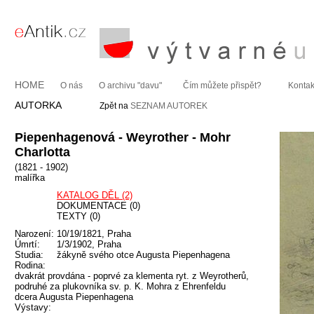
HOME
O nás
O archivu "davu"
Čím můžete přispět?
Kontak
AUTORKA
Zpět na
SEZNAM AUTOREK
Piepenhagenová - Weyrother - Mohr
Charlotta
(1821 - 1902)
malířka
KATALOG DĚL (2)
DOKUMENTACE (0)
TEXTY (0)
Narození:
10/19/1821, Praha
Úmrtí:
1/3/1902, Praha
Studia:
žákyně svého otce Augusta Piepenhagena
Rodina:
dvakrát provdána - poprvé za klementa ryt. z Weyrotherů,
podruhé za plukovníka sv. p. K. Mohra z Ehrenfeldu
dcera Augusta Piepenhagena
Výstavy: