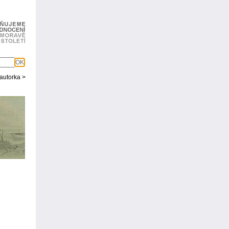
OK
 autorka >