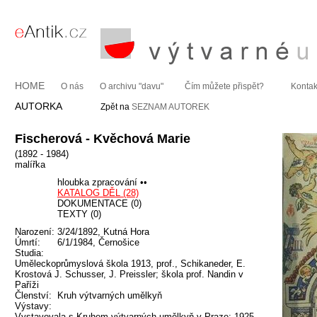
HOME
O nás
O archivu "davu"
Čím můžete přispět?
Kontak
AUTORKA
Zpět na
SEZNAM AUTOREK
Fischerová - Kvěchová Marie
(1892 - 1984)
malířka
hloubka zpracování ••
KATALOG DĚL (28)
DOKUMENTACE (0)
TEXTY (0)
Narození:
3/24/1892, Kutná Hora
Úmrtí:
6/1/1984, Černošice
Studia:
Uměleckoprůmyslová škola 1913, prof., Schikaneder, E.
Krostová J. Schusser, J. Preissler; škola prof. Nandin v
Paříži
Členství:
Kruh výtvarných umělkyň
Výstavy:
Vystavovala s Kruhem výtvarných umělkyň v Praze; 1925