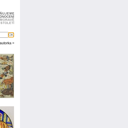
OK
 autorka >